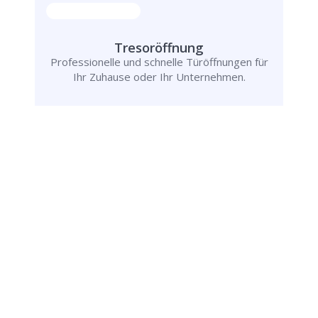
Tresoröffnung
Professionelle und schnelle Türöffnungen für
Ihr Zuhause oder Ihr Unternehmen.
Rufen Sie uns jetzt an und
lassen Sie
uns Ihr Problem lösen!